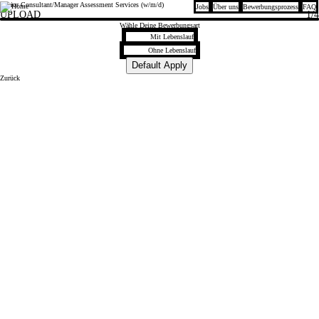
Senior Consultant/Manager Assessment Services (w/m/d)
Jobs
Über uns
Bewerbungsprozess
FAQ
Kienbaum
UPLOAD
1
/4
Wähle Deine Bewerbungsart
Mit Lebenslauf
Mit Lebenslauf
Upload CV later
Ohne Lebenslauf
Upload CV from LinkedIn
Default Apply
Zurück