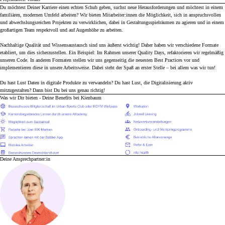
Du möchtest Deiner Karriere einen echten Schub geben, suchst neue Herausforderungen und möchtest in einem
familiären, modernen Umfeld arbeiten? Wir bieten Mitarbeiter:innen die Möglichkeit, sich in anspruchsvollen
und abwechslungsreichen Projekten zu verwirklichen, dabei in Gestaltungsspielräumen zu agieren und in einem
großartigen Team respektvoll und auf Augenhöhe zu arbeiten.
Nachhaltige Qualität und Wissensaustausch sind uns äußerst wichtig! Daher haben wir verschiedene Formate
etabliert, um dies sicherzustellen. Ein Beispiel: Im Rahmen unserer Quality Days, refaktorieren wir regelmäßig
unseren Code. In anderen Formaten stellen wir uns gegenseitig die neuesten Best Practices vor und
implementieren diese in unsere Arbeitsweise. Dabei steht der Spaß an erster Stelle – bei allem was wir tun!
Du hast Lust Daten in digitale Produkte zu verwandeln? Du hast Lust, die Digitalisierung aktiv
mitzugestalten? Dann bist Du bei uns genau richtig!
Was wir Dir bieten - Deine Benefits bei Kienbaum
Deine Ansprechpartner:in