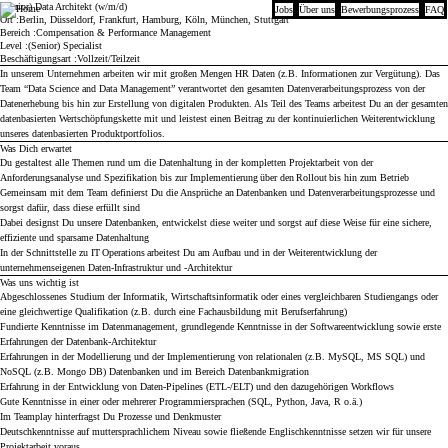
(Senior) Data Architekt (w/m/d)
Jobs
Über uns
Bewerbungsprozess
FAQ
Kienbaum
Ort
Berlin, Düsseldorf, Frankfurt, Hamburg, Köln, München, Stuttgart
Bereich
Compensation & Performance Management
Level
(Senior) Specialist
Beschäftigungsart
Vollzeit/Teilzeit
In unserem Unternehmen arbeiten wir mit großen Mengen HR Daten (z.B. Informationen zur Vergütung). Das
Team “Data Science and Data Management” verantwortet den gesamten Datenverarbeitungsprozess von der
Datenerhebung bis hin zur Erstellung von digitalen Produkten. Als Teil des Teams arbeitest Du an der gesamten
datenbasierten Wertschöpfungskette mit und leistest einen Beitrag zu der kontinuierlichen Weiterentwicklung
unseres datenbasierten Produktportfolios.
Was Dich erwartet
Du gestaltest alle Themen rund um die Datenhaltung in der kompletten Projektarbeit von der
Anforderungsanalyse und Spezifikation bis zur Implementierung über den Rollout bis hin zum Betrieb
Gemeinsam mit dem Team definierst Du die Ansprüche an Datenbanken und Datenverarbeitungsprozesse und
sorgst dafür, dass diese erfüllt sind
Dabei designst Du unsere Datenbanken, entwickelst diese weiter und sorgst auf diese Weise für eine sichere,
effiziente und sparsame Datenhaltung
In der Schnittstelle zu IT Operations arbeitest Du am Aufbau und in der Weiterentwicklung der
unternehmenseigenen Daten-Infrastruktur und -Architektur
Was uns wichtig ist
Abgeschlossenes Studium der Informatik, Wirtschaftsinformatik oder eines vergleichbaren Studiengangs oder
eine gleichwertige Qualifikation (z.B. durch eine Fachausbildung mit Berufserfahrung)
Fundierte Kenntnisse im Datenmanagement, grundlegende Kenntnisse in der Softwareentwicklung sowie erste
Erfahrungen der Datenbank-Architektur
Erfahrungen in der Modellierung und der Implementierung von relationalen (z.B. MySQL, MS SQL) und
NoSQL (z.B. Mongo DB) Datenbanken und im Bereich Datenbankmigration
Erfahrung in der Entwicklung von Daten-Pipelines (ETL-/ELT) und den dazugehörigen Workflows
Gute Kenntnisse in einer oder mehrerer Programmiersprachen (SQL, Python, Java, R o.ä.)
Im Teamplay hinterfragst Du Prozesse und Denkmuster
Deutschkenntnisse auf muttersprachlichem Niveau sowie fließende Englischkenntnisse setzen wir für unsere
Projektarbeit voraus